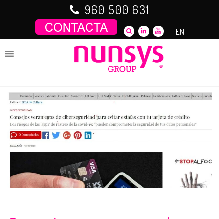
Saltar
960 500 631
al
contenido
EN