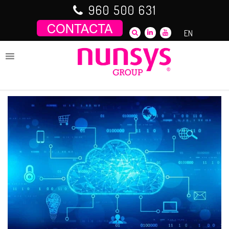
Saltar
960 500 631
al
contenido
EN