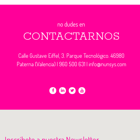
no dudes en
CONTACTARNOS
Calle Gustave Eiffel, 3. Parque Tecnológico. 46980
Paterna (Valencia) |
960 500 631
|
info@nunsys.com
Inscríbete a nuestra Newsletter