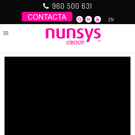
Saltar
960 500 631
al
contenido
EN