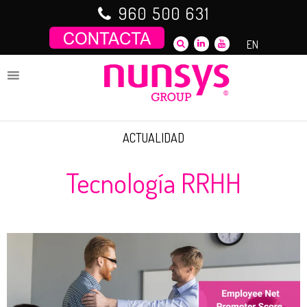
Saltar
960 500 631
al
contenido
EN
ACTUALIDAD
Tecnología RRHH