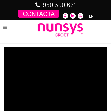
Saltar
960 500 631
al
contenido
EN