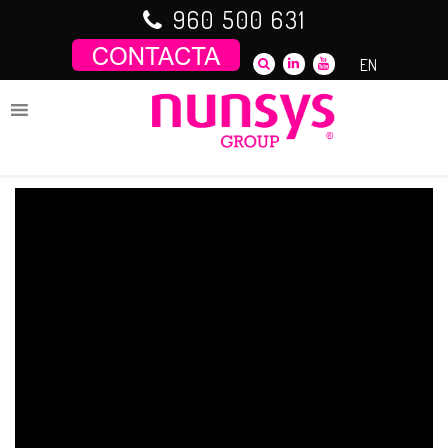
Saltar
960 500 631
al
contenido
EN