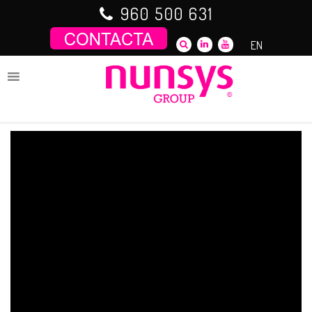
Saltar
960 500 631
al
contenido
EN