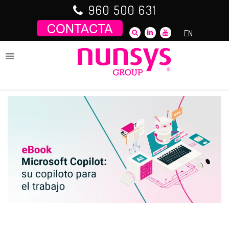
Saltar
960 500 631
al
contenido
EN