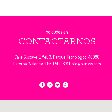
no dudes en
CONTACTARNOS
Calle Gustave Eiffel, 3. Parque Tecnológico. 46980
Paterna (Valencia) |
960 500 631
|
info@nunsys.com