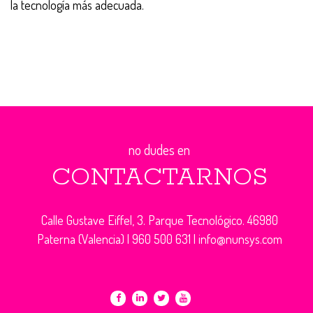
la tecnología más adecuada.
no dudes en
CONTACTARNOS
Calle Gustave Eiffel, 3. Parque Tecnológico. 46980
Paterna (Valencia) |
960 500 631
|
info@nunsys.com