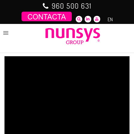
Saltar
960 500 631
al
contenido
EN