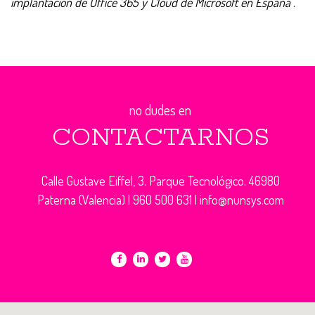
implantación de Office 365 y Cloud de Microsoft en España
”.
no dudes en
CONTACTARNOS
Calle Gustave Eiffel, 3. Parque Tecnológico. 46980
Paterna (Valencia) |
960 500 631
|
info@nunsys.com