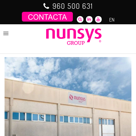
Saltar
960 500 631
al
contenido
EN