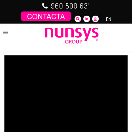
Saltar
960 500 631
al
contenido
EN