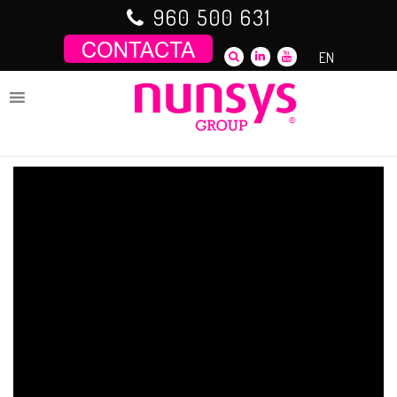
Saltar
960 500 631
al
contenido
EN