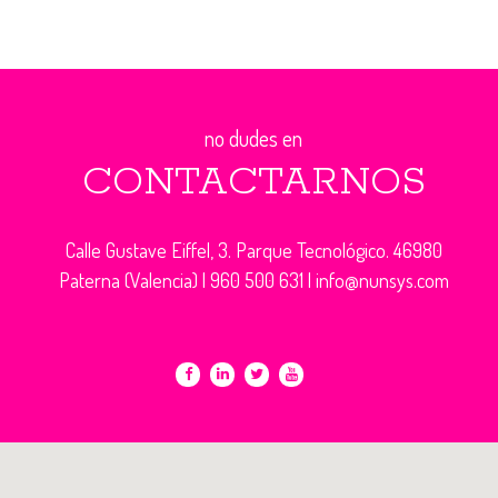
no dudes en
CONTACTARNOS
Calle Gustave Eiffel, 3. Parque Tecnológico. 46980
Paterna (Valencia) |
960 500 631
|
info@nunsys.com