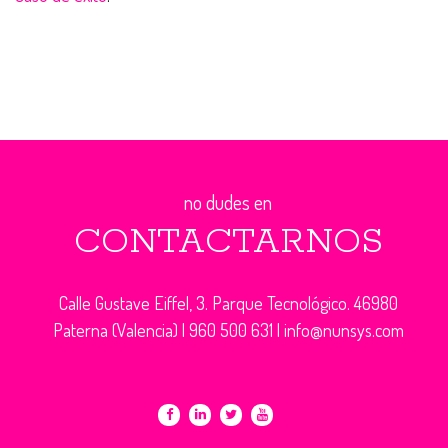
no dudes en
CONTACTARNOS
Calle Gustave Eiffel, 3. Parque Tecnológico. 46980
Paterna (Valencia) |
960 500 631
|
info@nunsys.com