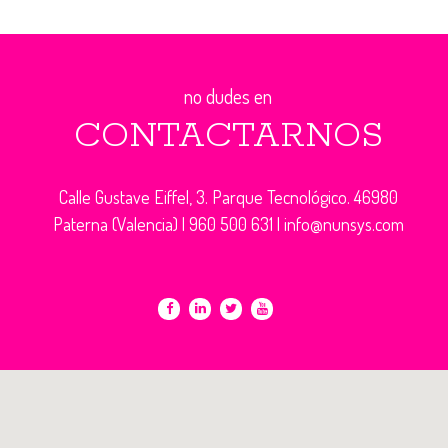
no dudes en
CONTACTARNOS
Calle Gustave Eiffel, 3. Parque Tecnológico. 46980
Paterna (Valencia) |
960 500 631
|
info@nunsys.com