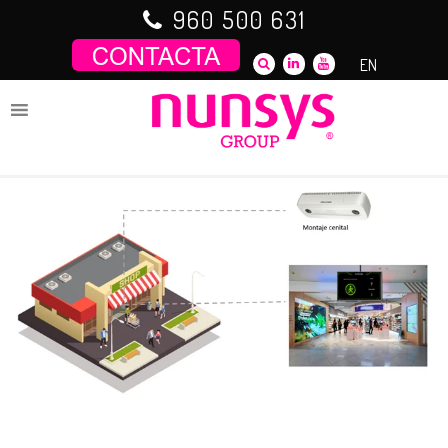
Saltar
960 500 631
al
contenido
EN