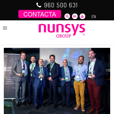
Saltar
960 500 631
al
contenido
EN