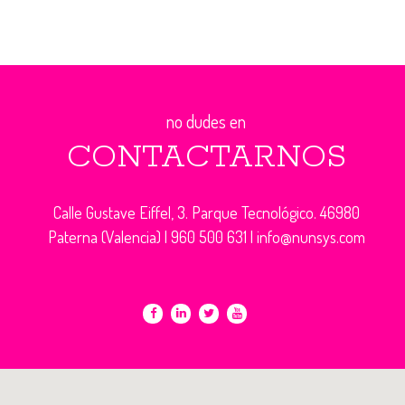
no dudes en
CONTACTARNOS
Calle Gustave Eiffel, 3. Parque Tecnológico. 46980
Paterna (Valencia) |
960 500 631
|
info@nunsys.com