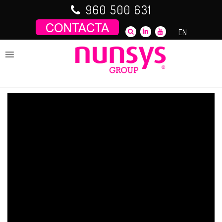
Saltar
960 500 631
al
contenido
EN