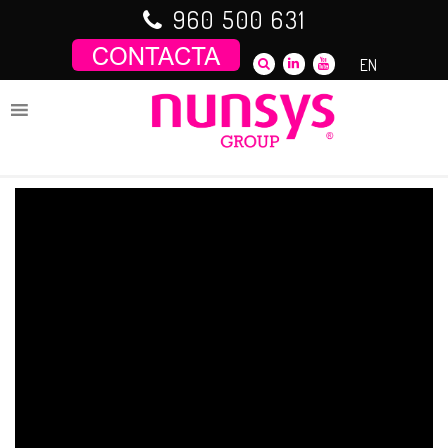
Saltar
960 500 631
al
contenido
EN