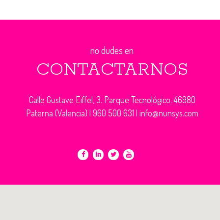
no dudes en
CONTACTARNOS
Calle Gustave Eiffel, 3. Parque Tecnológico. 46980
Paterna (Valencia) |
960 500 631
|
info@nunsys.com