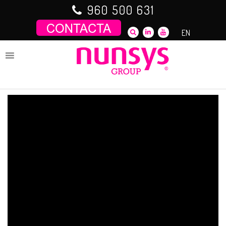
Saltar
960 500 631
al
contenido
EN