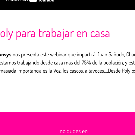
oly para trabajar en casa
unsys
nos presenta este webinar que impartirá Juan Sañudo, Ch
 estamos trabajando desde casa más del 75% de la población, y es
masiada importancia es la Voz, los cascos, altavoces….Desde Poly 
no dudes en