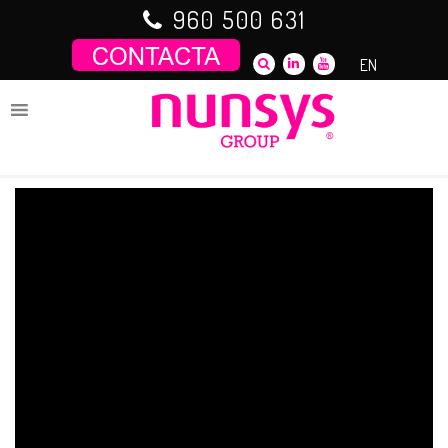
Saltar
960 500 631
al
contenido
EN