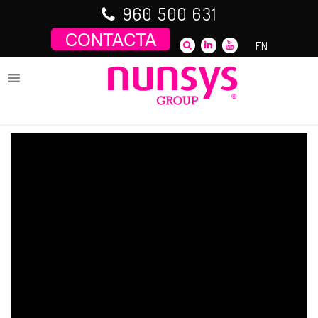
Saltar
960 500 631
al
contenido
EN