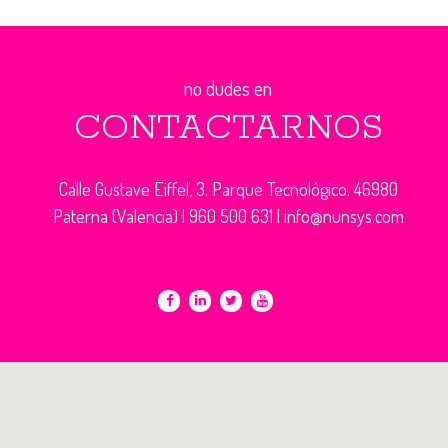
no dudes en
CONTACTARNOS
Calle Gustave Eiffel, 3. Parque Tecnológico. 46980
Paterna (Valencia) |
960 500 631
|
info@nunsys.com