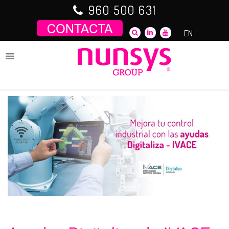
Saltar
960 500 631
al
contenido
EN