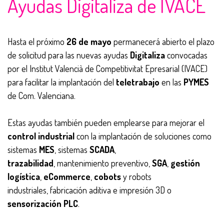
Ayudas Digitaliza de IVACE
Hasta el próximo
26 de mayo
permanecerá abierto el plazo
de solicitud
para las nuevas ayudas
Digitaliza
convocadas
por el Institut Valencià de Competitivitat Epresarial (IVACE)
para facilitar la implantación del
teletrabajo
en las
PYMES
de Com. Valenciana.
Estas ayudas también pueden emplearse para mejorar el
control industrial
con la implantación de soluciones como
sistemas
MES
, sistemas
SCADA
,
trazabilidad
, mantenimiento preventivo,
SGA
,
gestión
logística
,
eCommerce
,
cobots
y robots
industriales, fabricación aditiva e impresión 3D o
sensorización PLC
.