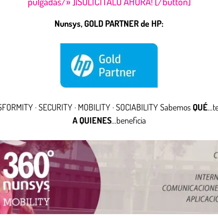
pulgadas/» ]¡SOLICÍTALO AHORA! [/button]
Nunsys, GOLD PARTNER de HP:
ORMITY · SECURITY · MOBILITY · SOCIABILITY Sabemos
QUÉ
…t
A QUIENES
…beneficia