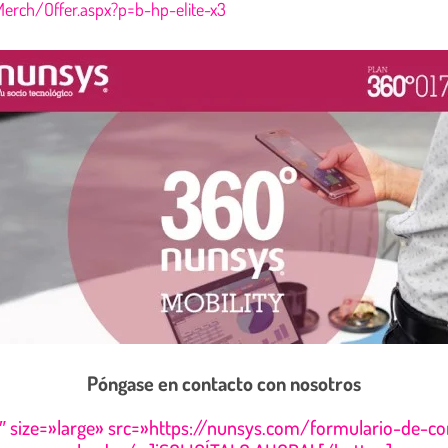
Merch/Offer.aspx?p=b-hp-elite-x3
Póngase en contacto con nosotros
 size=»large» src=»https://nunsys.com/formulario-de-co