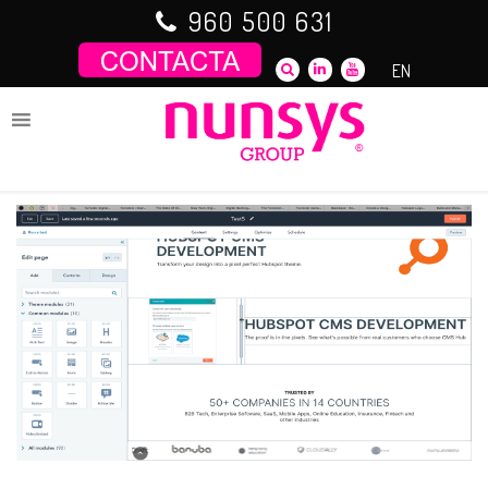
Saltar
960 500 631
al
contenido
EN