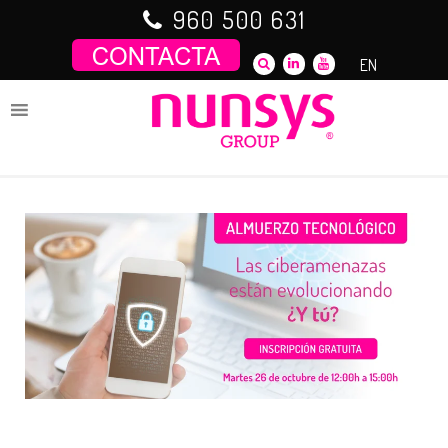
Saltar
960 500 631
al
contenido
EN