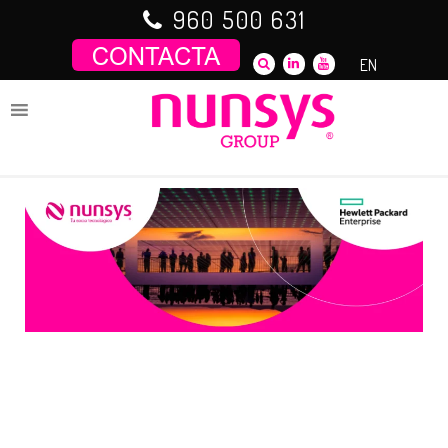
Saltar
960 500 631
al
contenido
EN