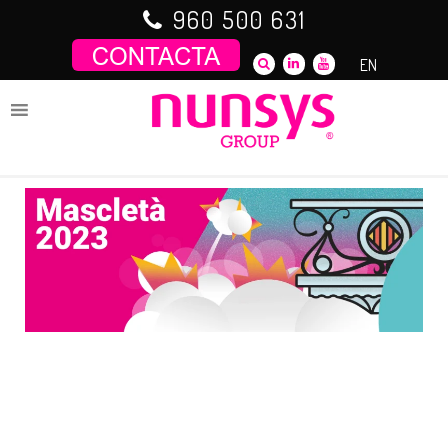
Saltar
960 500 631
al
contenido
EN