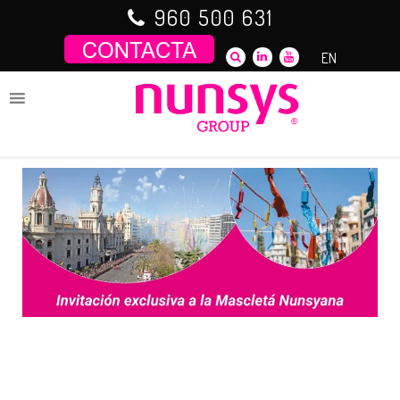
Saltar
960 500 631
al
contenido
EN