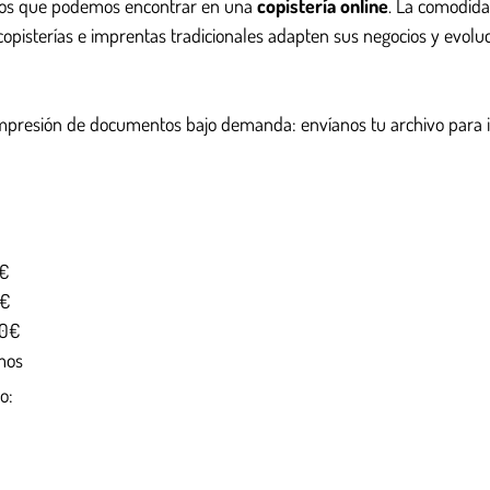
cios que podemos encontrar en una
copistería online
. La comodida
copisterías e imprentas tradicionales adapten sus negocios y evolu
mpresión de documentos bajo demanda: envíanos tu archivo para i
0€
0€
30€
mos
o: