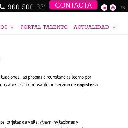
960 500 631
EN
ROS
PORTAL TALENTO
ACTUALIDAD
a
ituaciones, las propias circunstancias (como por
unos años era impensable un servicio de
copistería
, tarjetas de visita,
flyers
, invitaciones y