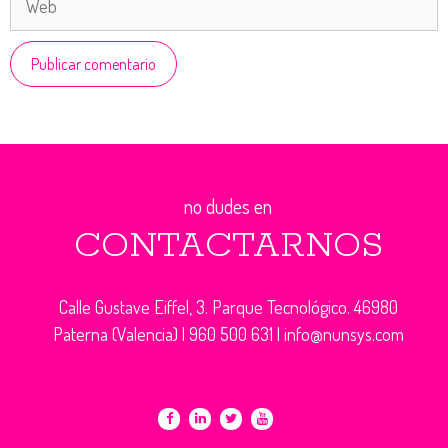
no dudes en
CONTACTARNOS
Calle Gustave Eiffel, 3. Parque Tecnológico. 46980
Paterna (Valencia) |
960 500 631
|
info@nunsys.com