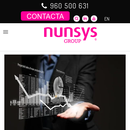
Saltar
960 500 631
al
contenido
EN