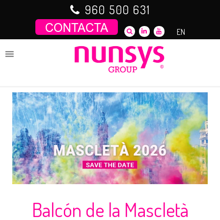
Saltar
960 500 631
al
contenido
EN
Balcón de la Mascletà