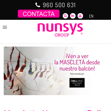
Saltar
960 500 631
al
contenido
EN