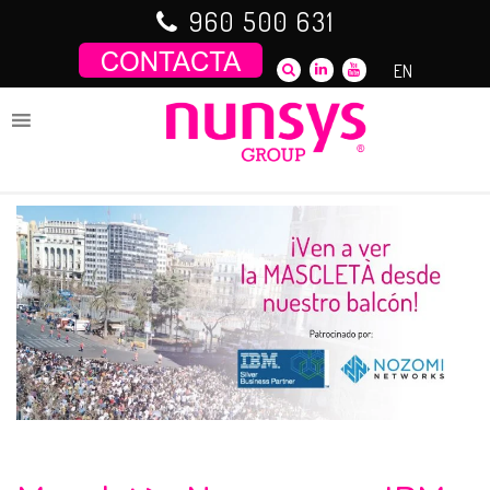
Saltar
960 500 631
al
contenido
EN