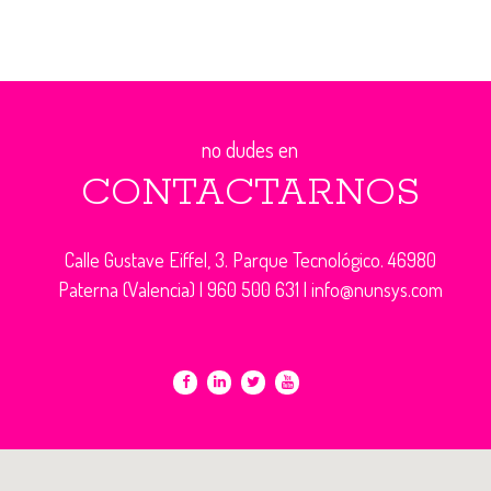
no dudes en
CONTACTARNOS
Calle Gustave Eiffel, 3. Parque Tecnológico. 46980
Paterna (Valencia) |
960 500 631
|
info@nunsys.com