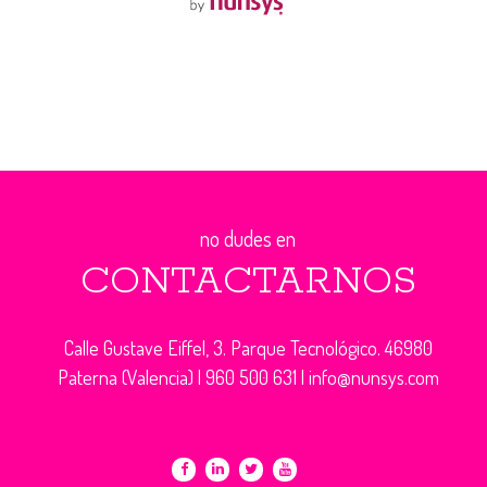
no dudes en
CONTACTARNOS
Calle Gustave Eiffel, 3. Parque Tecnológico. 46980
Paterna (Valencia) |
960 500 631
|
info@nunsys.com