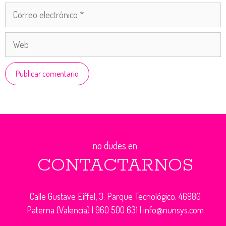
Correo
electrónico
Web
no dudes en
CONTACTARNOS
Calle Gustave Eiffel, 3. Parque Tecnológico. 46980
Paterna (Valencia) |
960 500 631
|
info@nunsys.com