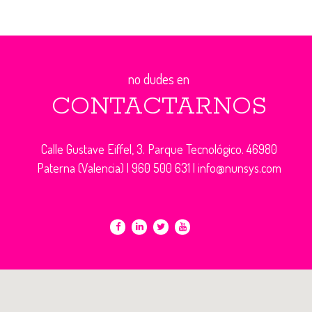
no dudes en
CONTACTARNOS
Calle Gustave Eiffel, 3. Parque Tecnológico. 46980
Paterna (Valencia) |
960 500 631
|
info@nunsys.com