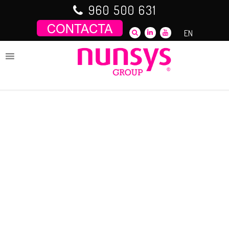
Saltar
960 500 631
al
contenido
EN