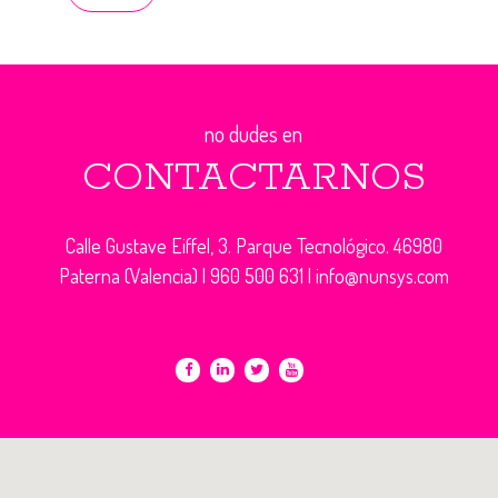
no dudes en
CONTACTARNOS
Calle Gustave Eiffel, 3. Parque Tecnológico. 46980
Paterna (Valencia) |
960 500 631
|
info@nunsys.com