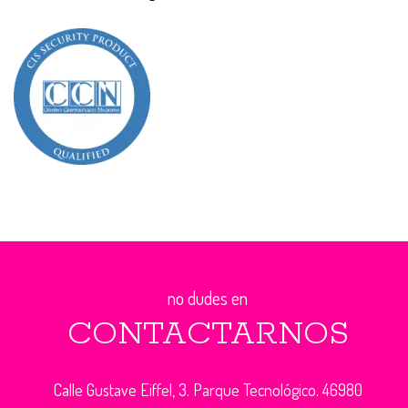
no dudes en
CONTACTARNOS
Calle Gustave Eiffel, 3. Parque Tecnológico. 46980