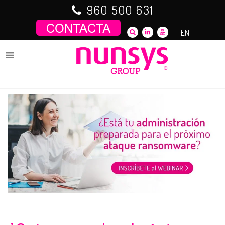
Saltar
960 500 631
al
contenido
EN