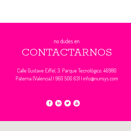
no dudes en
CONTACTARNOS
Calle Gustave Eiffel, 3. Parque Tecnológico. 46980
Paterna (Valencia) |
960 500 631
|
info@nunsys.com