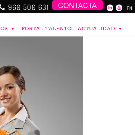
960 500 631
EN
ROS
PORTAL TALENTO
ACTUALIDAD