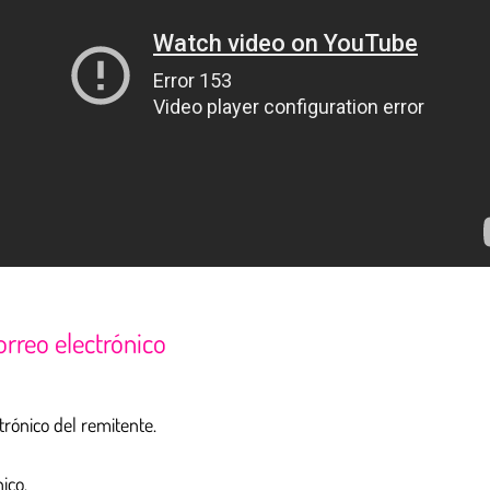
orreo electrónico
trónico del remitente.
ico.