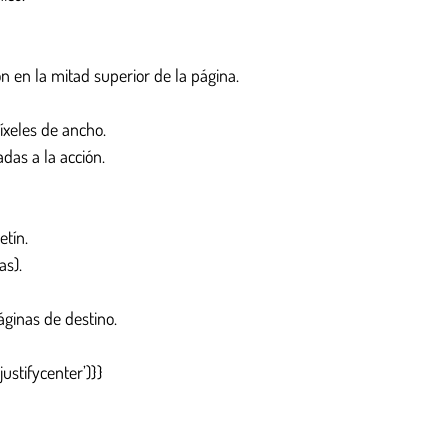
n en la mitad superior de la página.
íxeles de ancho.
das a la acción.
etín.
as).
áginas de destino.
stifycenter’)}}